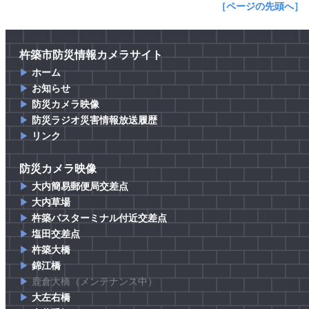
［ページの先頭へ］
杵築市防災情報カメラサイト
▶
ホーム
▶
お知らせ
▶
防災カメラ映像
▶
防災ラジオ災害情報放送履歴
▶
リンク
防災カメラ映像
▶
大内簡易郵便局交差点
▶
大内草場
▶
杵築バスターミナル付近交差点
▶
塩田交差点
▶
杵築大橋
▶
錦江橋
▶
鹿倉大橋（メンテナンス中）
▶
大左右橋