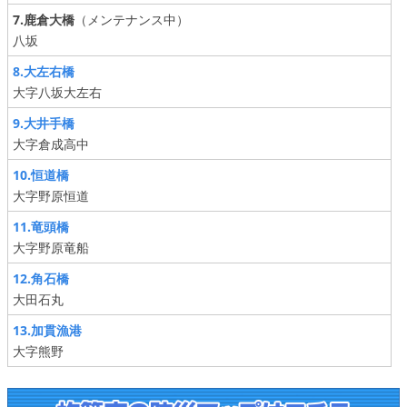
7.鹿倉大橋
（メンテナンス中）
八坂
8.大左右橋
大字八坂大左右
9.大井手橋
大字倉成高中
10.恒道橋
大字野原恒道
11.竜頭橋
大字野原竜船
12.角石橋
大田石丸
13.加貫漁港
大字熊野